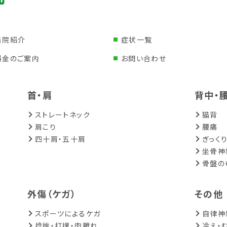
当院紹介
症状一覧
料金のご案内
お問い合わせ
首・肩
背中・
ストレートネック
猫背
肩こり
腰痛
四十肩・五十肩
ぎっく
坐骨神
骨盤の
外傷（ケガ）
その他
スポーツによるケガ
自律神
捻挫・打撲・肉離れ
冷え・