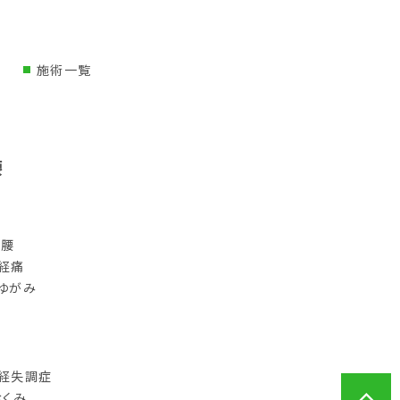
施術一覧
腰
り腰
経痛
ゆがみ
経失調症
むくみ