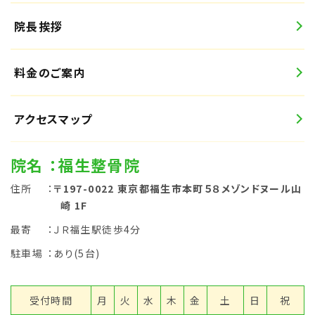
院長挨拶
料金のご案内
アクセスマップ
院名
：福生整骨院
住所
：
〒197-0022 東京都福生市本町５８メゾンドヌール山
崎 1F
最寄
：ＪＲ福生駅徒歩4分
駐車場
：あり(5台)
受付時間
月
火
水
木
金
土
日
祝